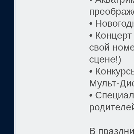
преображ
• Новогод
• Концерт
свой номе
сцене!)
• Конкурс
Мульт-Дис
• Специа
родителей
В праздни