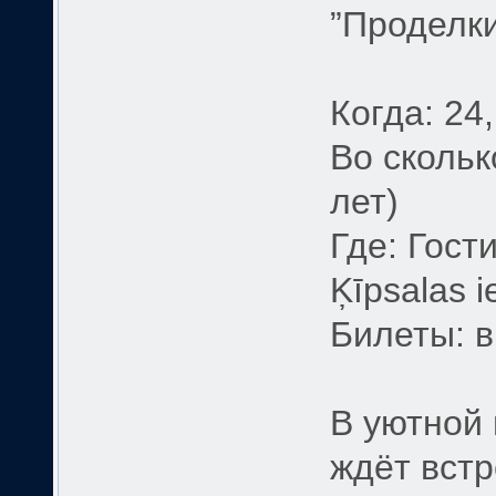
”Проделк
Когда: 24,
Во сколько
лет)
Где: Гост
Ķīpsalas i
Билеты: в 
В уютной 
ждёт встр