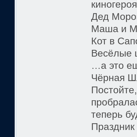
киногероя
Дед Мороз
Маша и М
Кот в Сап
Весёлые 
…а это ещ
Чёрная Шл
Постойте,
пробрала
теперь бу
Праздник 