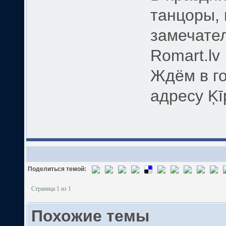
танцоры, 
замечате
Romart.lv
Ждём в го
адресу Ķīp
Поделиться темой:
Страница 1 из 1
Похожие темы