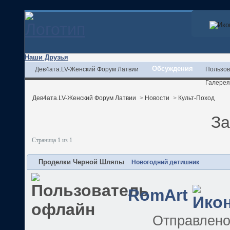
Наши Друзья
Обсуждения
Дев4ата.LV-Женский Форум Латвии
Пользов
Галерея
Дев4ата.LV-Женский Форум Латвии
>
Новости
>
Культ-Поход
За
Страница 1 из 1
Проделки Черной Шляпы
Новогодний детишник
RomArt
Отправлен