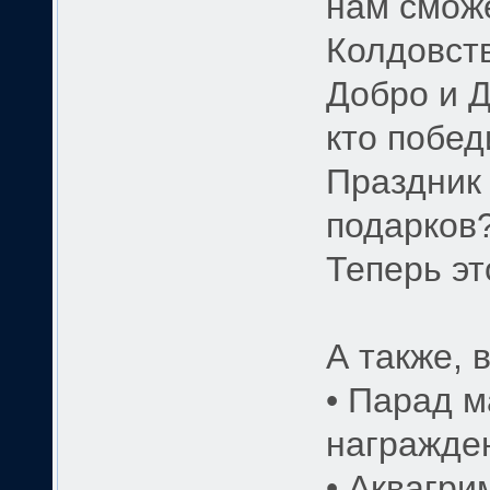
нам сможе
Колдовств
Добро и Д
кто побе
Праздник 
подарков
Теперь эт
А также, 
• Парад м
награжден
• Аквагри