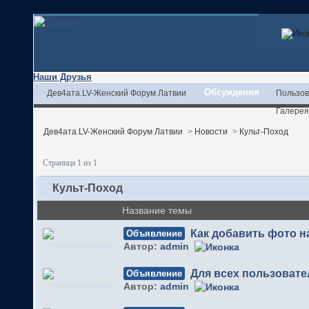
Наши Друзья
Обсуждения
Дев4ата.LV-Женский Форум Латвии
Пользов
Галерея
Дев4ата.LV-Женский Форум Латвии
>
Новости
>
Культ-Поход
Страница 1 из 1
Культ-Поход
Название темы
Как добавить фото 
Объявление
Автор:
admin
Для всех пользовате
Объявление
Автор:
admin