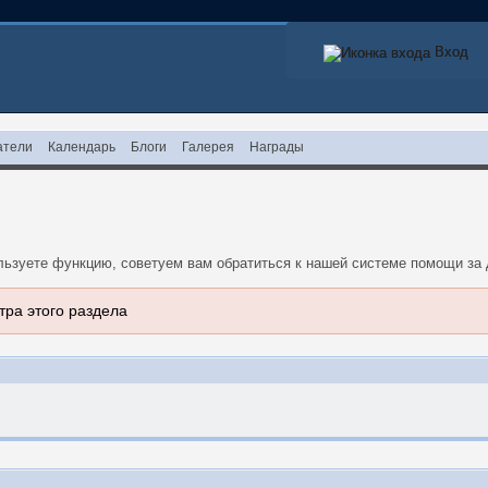
Вход
Вход
атели
Календарь
Блоги
Галерея
Награды
ользуете функцию, советуем вам обратиться к нашей системе помощи з
тра этого раздела