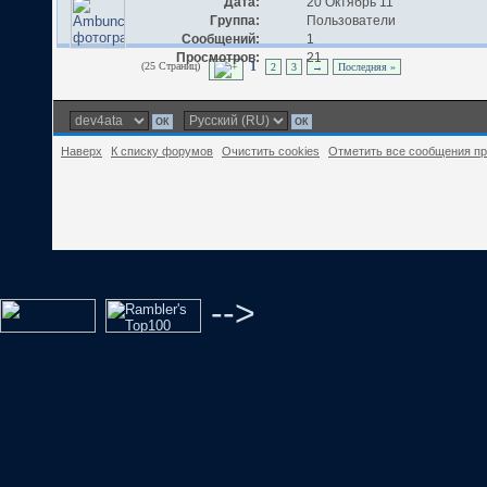
Дата:
20 Октябрь 11
Группа:
Пользователи
Сообщений:
1
Просмотров:
21
(25 Страниц)
1
2
3
→
Последняя »
Наверх
К списку форумов
Очистить cookies
Отметить все сообщения п
-->