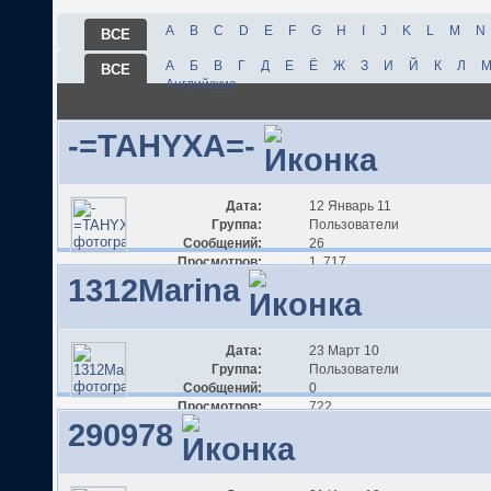
A
B
C
D
E
F
G
H
I
J
K
L
M
N
ВСЕ
А
Б
В
Г
Д
Е
Ё
Ж
З
И
Й
К
Л
ВСЕ
Английские
-=TAHYXA=-
Дата:
12 Январь 11
Группа:
Пользователи
Сообщений:
26
Просмотров:
1 717
1312Marina
Дата:
23 Март 10
Группа:
Пользователи
Сообщений:
0
Просмотров:
722
290978