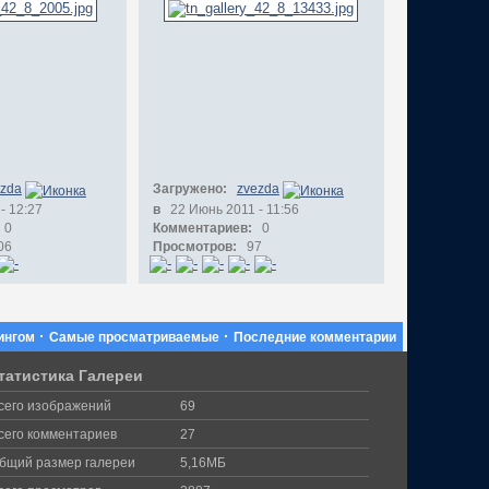
ezda
Загружено:
zvezda
- 12:27
в
22 Июнь 2011 - 11:56
0
Комментариев:
0
06
Просмотров:
97
·
·
ингом
Самые просматриваемые
Последние комментарии
татистика Галереи
сего изображений
69
сего комментариев
27
бщий размер галереи
5,16МБ