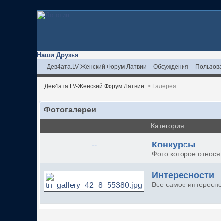
Наши Друзья
Дев4ата.LV-Женский Форум Латвии
Обсуждения
Пользов
Дев4ата.LV-Женский Форум Латвии
>
Галерея
Фотогалереи
Категория
Конкурсы
--
Фото которое относя
Интересности
Все самое интересн