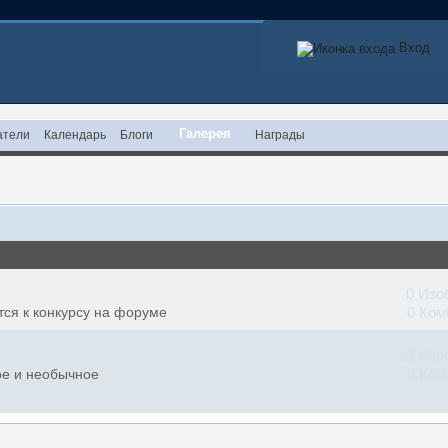
Вход
Галерея
атели
Календарь
Блоги
Награды
0 Изо
тся к конкурсу на форуме
0 Ком
15 Изо
ое и необычное
0 Ком