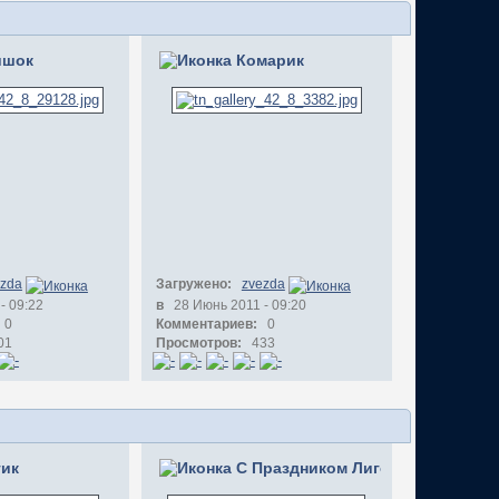
ишок
Комарик
ezda
Загружено:
zvezda
- 09:22
в
28 Июнь 2011 - 09:20
0
Комментариев:
0
01
Просмотров:
433
тик
С Праздником Лиго!