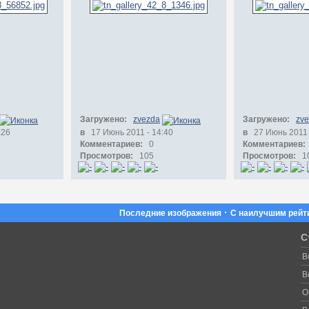
Загружено:
zvezda
Загружено:
zv
:26
в
17 Июнь 2011 - 14:40
в
27 Июнь 2011 
Комментариев:
0
Комментариев:
Просмотров:
105
Просмотров:
1
·
Последние изображения
С наилучшим рейт
С
В
В
О