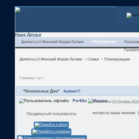
Наши Друзья
Обсуждения
Дев4ата.LV-Женский Форум Латвии
Пользов
Галерея
Дев4ата.LV-Женский Форум Латвии
>
Семья
>
Планирующие
Страница 1 из 1
*безопасные Дни*
бывают?
Per4iks
Отправлено
03 Октябрь 2010 
интерсно ваше мнение :)
Продвинутый пользователь