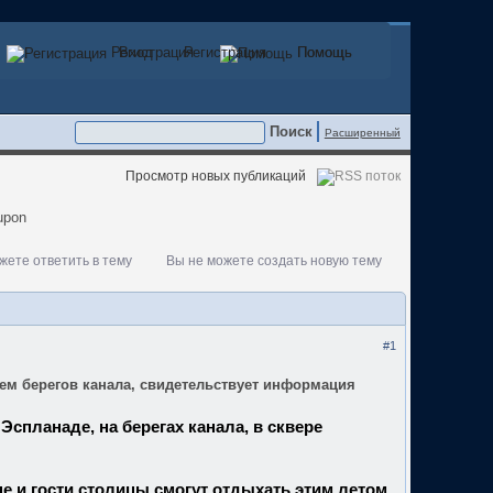
Регистрация
Вход
Регистрация
Помощь
Помощь
Расширенный
Просмотр новых публикаций
жете ответить в тему
Вы не можете создать новую тему
#1
нием берегов канала, свидетельствует информация
спланаде, на берегах канала, в сквере
е и гости столицы смогут отдыхать этим летом