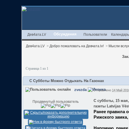
Обсуждения
Дев4ата.LV
Пользователи
Календар
Дев4ата.LV
>
Добро пожаловать на Девчата.lv!
>
Мысли вслу
Зак
Страница 1 из 1
С Субботы Можно Отдыхать На Газонах
zvezda
Отправлено
14 Май 2010
С субботы, 15 мая
Продвинутый пользователь
газеты Latvijas Vēs
Ранее правила о
Рижского замка,
Напомню, ранее 