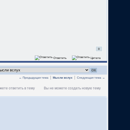
0
Ответить
Цитата
← Предыдущая тема
Мысли вслух
Следующая тема →
жете ответить в тему
Вы не можете создать новую тему