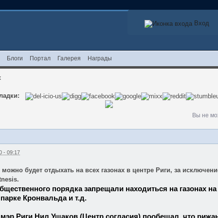
Вход
ь
Блоги
Портал
Галерея
Награды
х
ладки:
Вы не мо
 - 09:17
, можно будет отдыхать на всех газонах в центре Риги, за исключе
tnesis.
бщественного порядка запрещали находиться на газонах на Э
 парке Кронвальда и т.д.
мэр Риги Нил Ушаков (Центр согласия) пообещал, что рижан