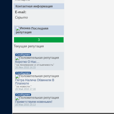
Контактная информация
E-mail:
Скрыто
Последняя
репутация
3
Текущая репутация
Сообщение
Коротко О Нас....
"за понимание и отзывчивость"
16 Июн 2010 14:33
Сообщение
Петра Налича Обвинили В
Плагиате
"за новости."
28 Май 2010 17:16
Сообщение
Приветствуем новеньких!
16 Мар 2010 14:13