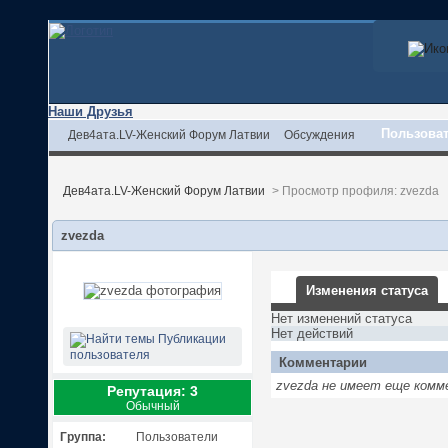
Наши Друзья
Пользова
Дев4ата.LV-Женский Форум Латвии
Обсуждения
Дев4ата.LV-Женский Форум Латвии
>
Просмотр профиля: zvezda
zvezda
Изменения статуса
Нет изменений статуса
Нет действий
Публикации
пользователя
Комментарии
zvezda не имеет еще комм
Репутация: 3
Обычный
Группа:
Пользователи