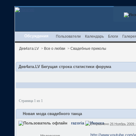
Обсуждения
Пользователи
Календарь
Блоги
Галере
Дев4ата.LV
>
Все о любви
>
Свадебные приколы
Дев4ата.LV Бегущая строка статистики форума
Страница 1 из 1
Новая мода свадебного танца
razoria
Отправлено
26 Ноябрь 2009 -
http://www.youtube.com
Модератор