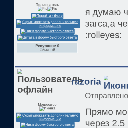
Пользователь
я думаю ч
загса,а ч
:rolleyes:
Репутация: 0
Обычный
razoria
Отправлен
Модератор
Прямо мои
через 2.5