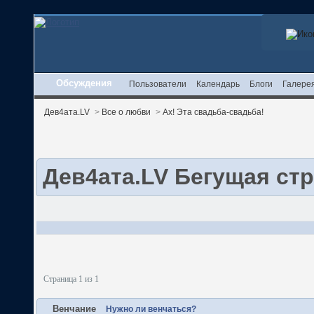
Обсуждения
Пользователи
Календарь
Блоги
Галере
Дев4ата.LV
>
Все о любви
>
Ах! Эта свадьба-свадьба!
Дев4ата.LV Бегущая ст
Страница 1 из 1
Венчание
Нужно ли венчаться?