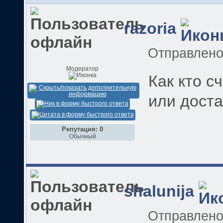
razoria
Отправлен
Модератор
Как кто с
или доста
Репутация: 0
Обычный
shalunija
Отправлен