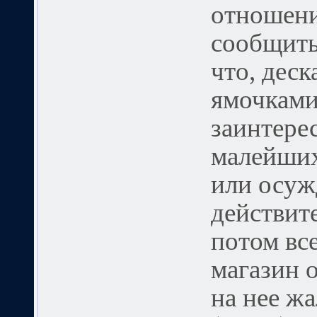
отношени
сообщить
что, деск
ямочками
заинтере
малейших
или осуж
действит
потом все
магазин о
на нее ж