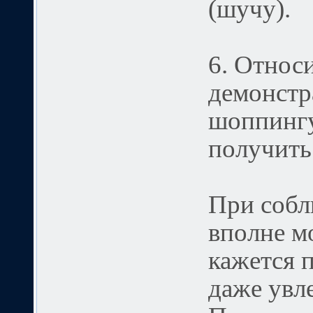
(шучу).
6. Относ
демонстр
шоппингу
получить 
При собл
вполне м
кажется 
даже увл