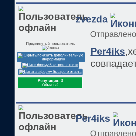
zvezda
Отправлен
Продвинутый пользователь
Per4iks
,х
совпадае
Репутация: 3
Обычный
Per4iks
Отправлен