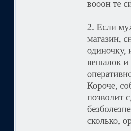
вооон те с
2. Если му
магазин, с
одиночку, 
вешалок и 
оперативно
Короче, с
позволит 
безболезн
сколько, о