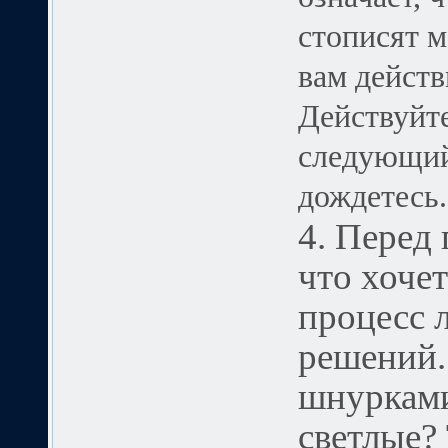
стописят м
вам действ
Действуйте
следующий
дождетесь.
4. Перед
что хоче
процесс 
решений.
шнурками
светлые?