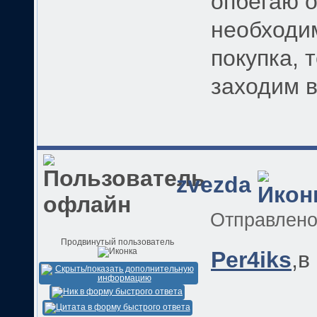
опбегаю о
необходи
покупка, 
заходим в 
zvezda
Отправлен
Продвинутый пользователь
Per4iks
,в