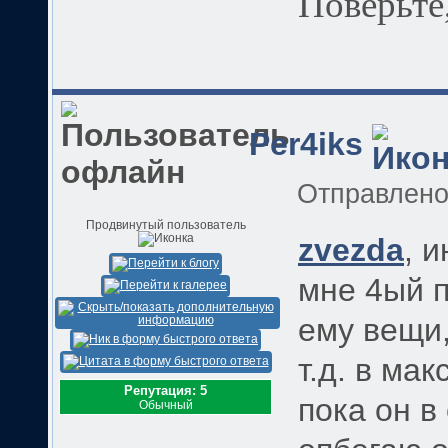
Поверьте,
Per4iks
Отправлен
Продвинутый пользователь
zvezda
, 
мне 4ый п
ему вещи,
т.д. в ма
Репутация: 5
пока он в
Обычный