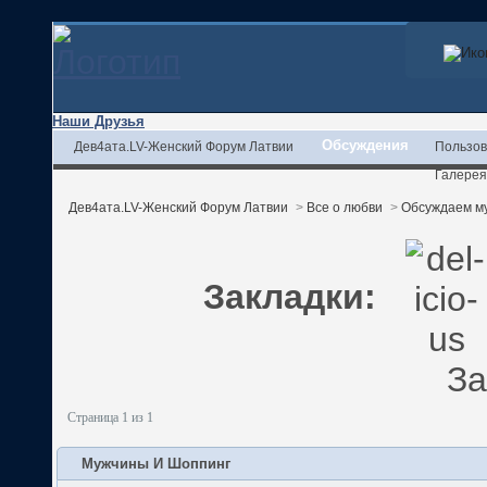
Наши Друзья
Обсуждения
Дев4ата.LV-Женский Форум Латвии
Пользов
Галерея
Дев4ата.LV-Женский Форум Латвии
>
Все о любви
>
Обсуждаем м
Закладки:
За
Страница 1 из 1
Мужчины И Шоппинг