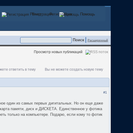
Регистрация
Вход
Регистрация
Помощь
Помощь
Расширенный
Просмотр новых публикаций
жете ответить в тему
Вы не можете создать новую тему
#1
рное один из самых первых дигитальных. Но он еще даже
, карта памяти, диск и ДИСКЕТА. Единственное у фотика
реть только на компьютере. Подарю, если кому то фотик