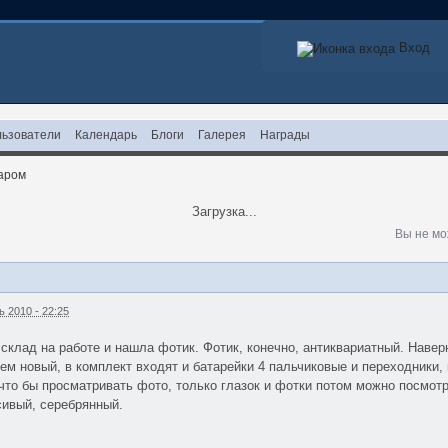
Вход
ьзователи
Календарь
Блоги
Галерея
Награды
аром
Загрузка...
Вы не мо
 2010 - 22:25
 склад на работе и нашла фотик. Фотик, конечно, антиквариатный. Наве
сем новый, в комплект входят и батарейки 4 пальчиковые и переходники
 что бы просматривать фото, только глазок и фотки потом можно посмот
асивый, серебрянный.