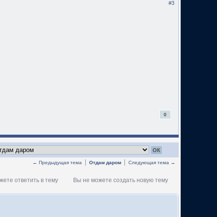
#3
0
← Предыдущая тема
Отдам даром
Следующая тема →
жете ответить в тему
Вы не можете создать новую тему