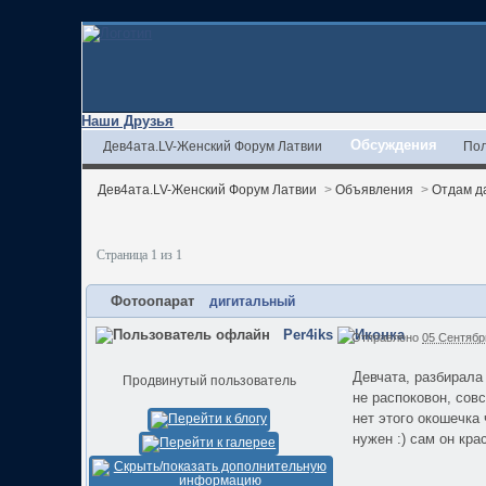
Наши Друзья
Обсуждения
Дев4ата.LV-Женский Форум Латвии
Пол
Дев4ата.LV-Женский Форум Латвии
>
Объявления
>
Отдам д
Страница 1 из 1
Фотоопарат
дигитальный
Per4iks
Отправлено
05 Сентябрь
Девчата, разбирала
Продвинутый пользователь
не распоковон, сов
нет этого окошечка
нужен :) сам он кр