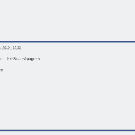
 2010 - 12:33
ym...876&cat=&page=5
ик