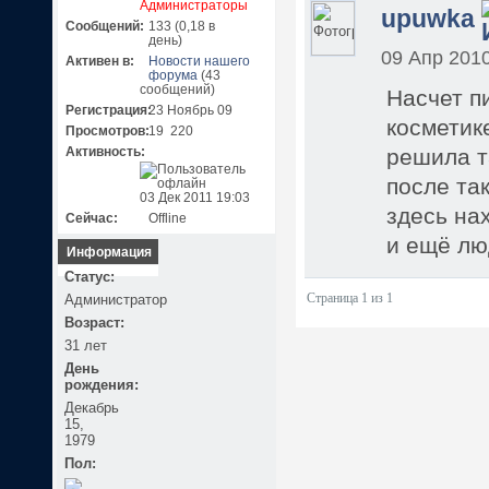
Администраторы
upuwka
Сообщений:
133 (0,18 в
день)
09 Апр 2010
Активен в:
Новости нашего
форума
(43
сообщений)
Насчет п
Регистрация:
23 Ноябрь 09
косметик
Просмотров:
19 220
Активность:
решила т
после та
03 Дек 2011 19:03
здесь на
Сейчас:
Offline
и ещё лю
Информация
Статус:
Администратор
Страница 1 из 1
Возраст:
31 лет
День
рождения:
Декабрь
15,
1979
Пол: