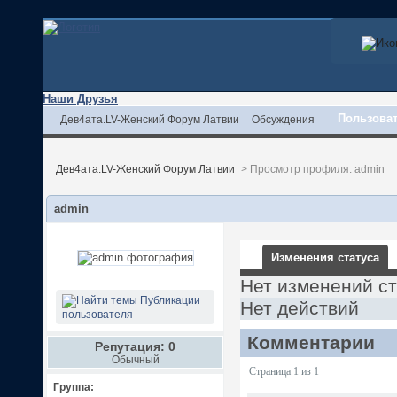
Наши Друзья
Пользова
Дев4ата.LV-Женский Форум Латвии
Обсуждения
Дев4ата.LV-Женский Форум Латвии
>
Просмотр профиля: admin
admin
Изменения статуса
Нет изменений с
Публикации
Нет действий
пользователя
Комментарии
Репутация: 0
Обычный
Страница 1 из 1
Группа: