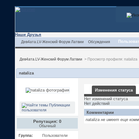
Наши Друзья
Пользова
Дев4ата.LV-Женский Форум Латвии
Обсуждения
Дев4ата.LV-Женский Форум Латвии
>
Просмотр профиля: nataliza
nataliza
Изменения статуса
Нет изменений статуса
Нет действий
Публикации
пользователя
Комментарии
nataliza не имеет еще ко
Репутация: 0
Обычный
Группа:
Пользователи