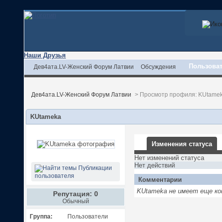
Наши Друзья
Пользова
Дев4ата.LV-Женский Форум Латвии
Обсуждения
Дев4ата.LV-Женский Форум Латвии
>
Просмотр профиля: KUtame
KUtameka
Изменения статуса
Нет изменений статуса
Нет действий
Публикации
пользователя
Комментарии
KUtameka не имеет еще ко
Репутация: 0
Обычный
Группа:
Пользователи