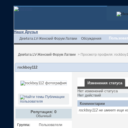
Наши Друзья
Пользова
Дев4ата.LV-Женский Форум Латвии
Обсуждения
Дев4ата.LV-Женский Форум Латвии
>
Просмотр профиля: rockboy
rockboy112
Изменения статуса
Нет изменений статуса
Нет действий
Публикации
пользователя
Комментарии
rockboy112 не имеет еще 
Репутация: 0
Обычный
Группа:
Пользователи