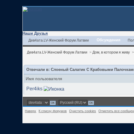
Наши Друзья
Обсуждения
Дев4ата.LV-Женский Форум Латвии
Пол
Дев4ата.LV-Женский Форум Латвии
>
Дом, в котором я живу
Отвечали в: Слоеный Салатик С Крабовыми Палочкам
Имя пользователя
Per4iks
Наверх
К списку форумов
Очистить cookies
Отметить все сообще