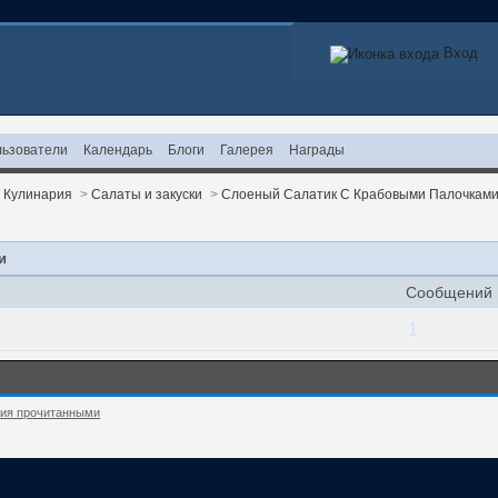
Вход
ьзователи
Календарь
Блоги
Галерея
Награды
>
Кулинария
>
Салаты и закуски
>
Слоеный Салатик С Крабовыми Палочкам
и
Сообщений
1
ния прочитанными