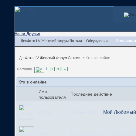
Наши Друзья
Пользова
Дев4ата.LV-Женский Форум Латвии
Обсуждения
Дев4ата.LV-Женский Форум Латвии
>
Кто в онлайне
(3 Страниц)
1
2
3
→
Кто в онлайне
Имя
Последнее действие
пользователя
Гость
Читает тему:
Мой Любимый 
Alexa
Просматривает главную ст