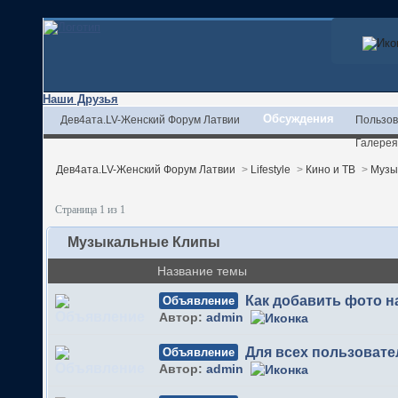
Наши Друзья
Обсуждения
Дев4ата.LV-Женский Форум Латвии
Пользов
Галерея
Дев4ата.LV-Женский Форум Латвии
>
Lifestyle
>
Кино и ТВ
>
Музы
Страница 1 из 1
Музыкальные Клипы
Название темы
Как добавить фото 
Объявление
Автор:
admin
Для всех пользовате
Объявление
Автор:
admin