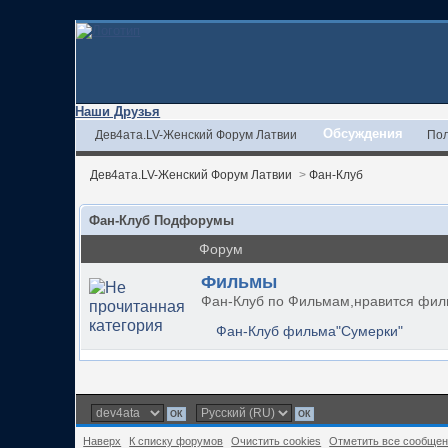
Наши Друзья
Обсуждения
Дев4ата.LV-Женский Форум Латвии
Пол
Дев4ата.LV-Женский Форум Латвии
>
Фан-Клуб
Фан-Клуб Подфорумы
Форум
Фильмы
Фан-Клуб по Фильмам,нравится филь
Фан-Клуб фильма"Сумерки"
Наверх
К списку форумов
Очистить cookies
Отметить все сообще