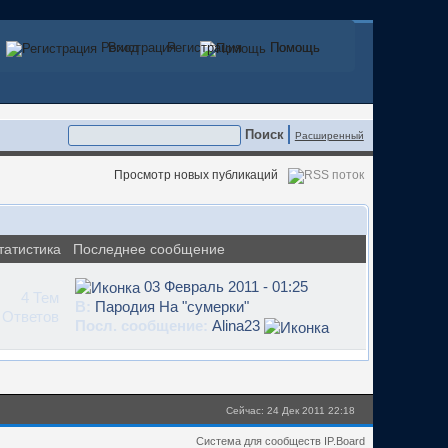
Регистрация
Вход
Регистрация
Помощь
Помощь
Расширенный
Просмотр новых публикаций
татистика
Последнее сообщение
03 Февраль 2011 - 01:25
4 Тем
В:
Пародия На "сумерки"
 Ответов
Посл. сообщение:
Alina23
Сейчас: 24 Дек 2011 22:18
Система для сообществ IP.Board