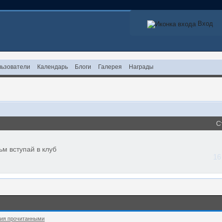
Вход
ьзователи
Календарь
Блоги
Галерея
Награды
С
м вступай в клуб
16
ния прочитанными