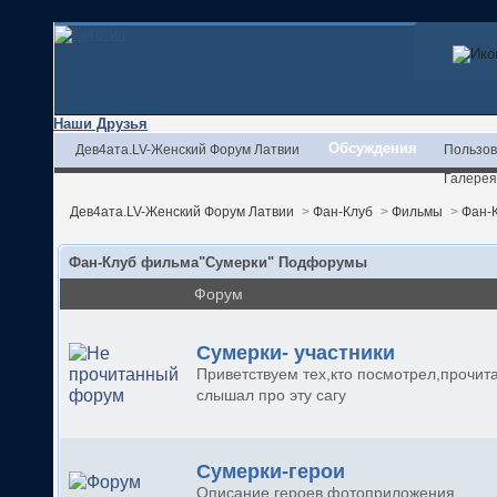
Наши Друзья
Обсуждения
Дев4ата.LV-Женский Форум Латвии
Пользов
Галерея
Дев4ата.LV-Женский Форум Латвии
>
Фан-Клуб
>
Фильмы
>
Фан-
Фан-Клуб фильма"Сумерки" Подфорумы
Форум
Сумерки- участники
Приветствуем тех,кто посмотрел,прочит
слышал про эту сагу
Сумерки-герои
Описание героев,фотоприложения