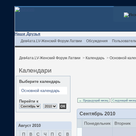
Наши Друзья
Дев4ата.LV-Женский Форум Латвии
Обсуждения
Пользовател
Дев4ата.LV-Женский Форум Латвии
>
Календарь
>
Основной кале
Календари
Выберите календарь
Основной календарь
← Предыдущий месяц
Следующий меся
Перейти к
Сентябрь 2010
Понедельник
Вторник
Август 2010
П
В
С
Ч
П
С
В