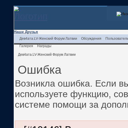
Наши Друзья
Дев4ата.LV-Женский Форум Латвии
Обсуждения
Пользовател
Галерея
Награды
Дев4ата.LV-Женский Форум Латвии
Ошибка
Возникла ошибка. Если вы
используете функцию, со
системе помощи за допо