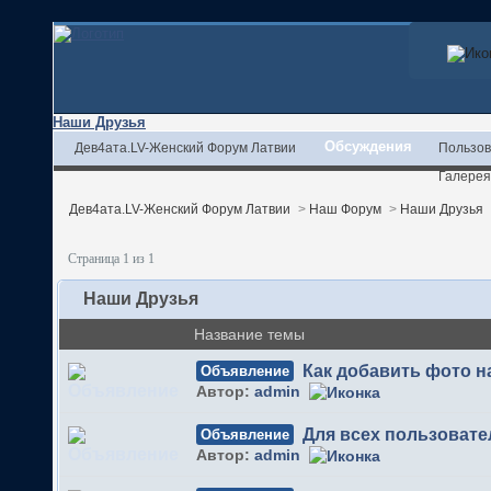
Наши Друзья
Обсуждения
Дев4ата.LV-Женский Форум Латвии
Пользов
Галерея
Дев4ата.LV-Женский Форум Латвии
>
Наш Форум
>
Наши Друзья
Страница 1 из 1
Наши Друзья
Название темы
Как добавить фото 
Объявление
Автор:
admin
Для всех пользовате
Объявление
Автор:
admin