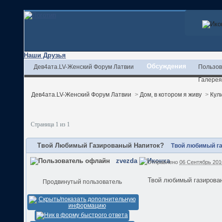
Наши Друзья
Обсуждения
Дев4ата.LV-Женский Форум Латвии
Пользов
Галерея
Дев4ата.LV-Женский Форум Латвии
>
Дом, в котором я живу
>
Кул
Страница 1 из 1
Твой Любимый Газированый Напиток?
Твой любимый га
zvezda
Отправлено
06 Сентябрь 2010
Твой любимый газирова
Продвинутый пользователь