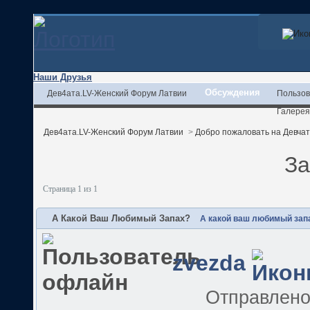
Наши Друзья
Обсуждения
Дев4ата.LV-Женский Форум Латвии
Пользов
Галерея
Дев4ата.LV-Женский Форум Латвии
>
Добро пожаловать на Девчата
За
Страница 1 из 1
А Какой Ваш Любимый Запах?
А какой ваш любимый зап
zvezda
Отправлен