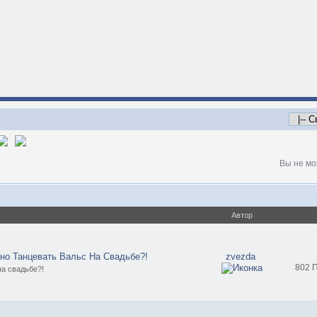
Вы не мо
Автор
но Танцевать Вальс На Свадьбе?!
zvezda
802 
на свадьбе?!