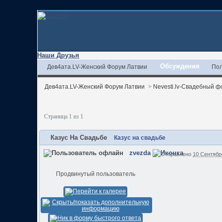
Наши Друзья
Обсуждения
Дев4ата.LV-Женский Форум Латвии
Пол
Дев4ата.LV-Женский Форум Латвии
>
Nevesti.lv-Свадебный ф
Страница 1 из 1
Казус На Свадьбе
Казус на свадьбе
zvezda
Отправлено
10 Сентябрь
Продвинутый пользователь