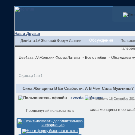
Наши Друзья
Обсуждения
Дев4ата.LV-Женский Форум Латвии
Пользов
Галерея
Дев4ата.LV-Женский Форум Латвии
>
Все о любви
>
Обсуждаем м
Страница 1 из 1
Сила Женщины В Ее Слабости. А В Чем Сила Мужчины?
zvezda
Отправлено
16 Сентябрь 2010
сила женщины в ее слаб
Продвинутый пользователь