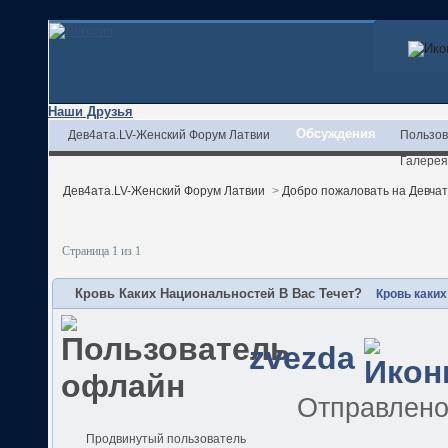
Наши Друзья
Обсуждения
Дев4ата.LV-Женский Форум Латвии
Пользов
Галерея
Дев4ата.LV-Женский Форум Латвии
>
Добро пожаловать на Девчата
Страница 1 из 1
Кровь Каких Национальностей В Вас Течет?
Кровь каких
zvezda
Отправлен
Продвинутый пользователь