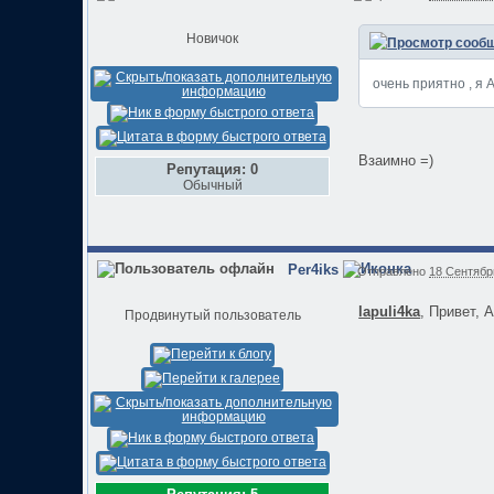
Новичок
очень приятно , я А
Взаимно =)
Репутация: 0
Обычный
Per4iks
Отправлено
18 Сентябрь
lapuli4ka
, Привет, А
Продвинутый пользователь