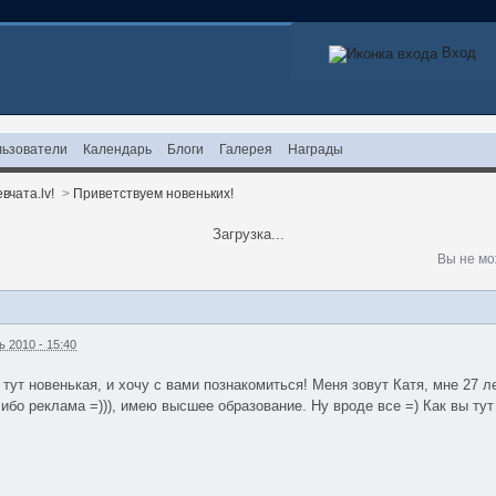
Вход
ьзователи
Календарь
Блоги
Галерея
Награды
вчата.lv!
>
Приветствуем новеньких!
Загрузка...
Вы не мо
 2010 - 15:40
Я тут новенькая, и хочу с вами познакомиться! Меня зовут Катя, мне 27 
 ибо реклама =))), имею высшее образование. Ну вроде все =) Как вы тут