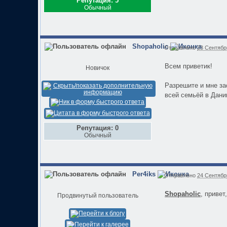
Репутация: 5
Обычный
Shopaholic
Отправлено
23 Сентябрь
Всем приветик!
Новичок
Разрешите и мне за
всей семьёй в Дани
Репутация: 0
Обычный
Per4iks
Отправлено
24 Сентябрь
Shopaholic
, привет,
Продвинутый пользователь