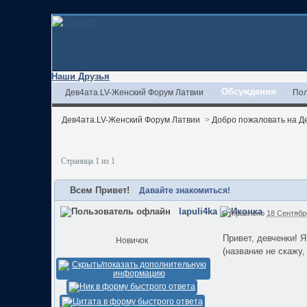
Наши Друзья
Обсуждения
Дев4ата.LV-Женский Форум Латвии
Пол
Дев4ата.LV-Женский Форум Латвии
>
Добро пожаловать на Де
Страница 1 из 1
Всем Привет!
Давайте знакомиться!
lapuli4ka
Отправлено
18 Сентябрь
Привет, девченки! 
Новичок
(название не скажу,