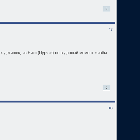
0
#7
ух детишек, из Риги (Пурчик) но в данный момент живём
0
#8