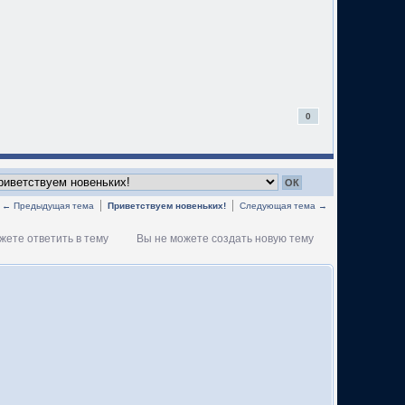
0
← Предыдущая тема
Приветствуем новеньких!
Следующая тема →
жете ответить в тему
Вы не можете создать новую тему