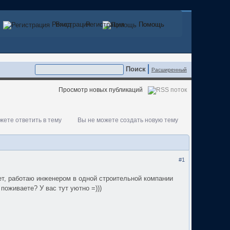
Регистрация
Вход
Регистрация
Помощь
Помощь
Расширенный
Просмотр новых публикаций
жете ответить в тему
Вы не можете создать новую тему
#1
лет, работаю инженером в одной строительной компании
 поживаете? У вас тут уютно =)))