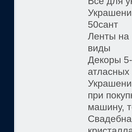
Всё для 
Украшени
50сант
Ленты на 
виды
Декоры 5-
атласных 
Украшение
при покуп
машину, т
Свадебная
кристалла