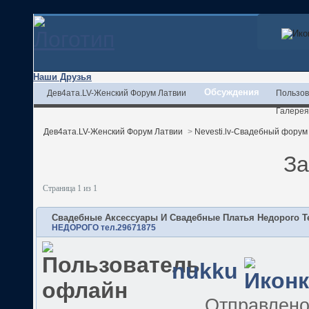
Наши Друзья
Обсуждения
Дев4ата.LV-Женский Форум Латвии
Пользов
Галерея
Дев4ата.LV-Женский Форум Латвии
>
Nevesti.lv-Свадебный форум
За
Страница 1 из 1
Свадебные Аксессуары И Свадебные Платья Недорого Т
НЕДОРОГО тел.29671875
nukku
Отправлен