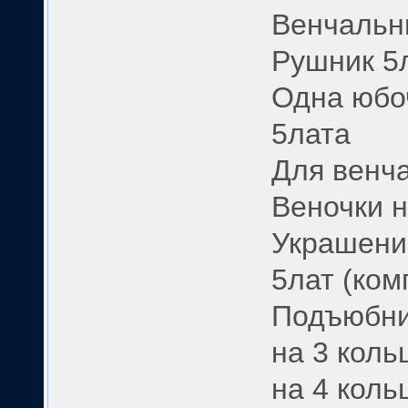
Венчальн
Рушник 5
Одна юбоч
5лата
Для венча
Веночки н
Украшени
5лат (ком
Подъюбн
на 3 коль
на 4 коль