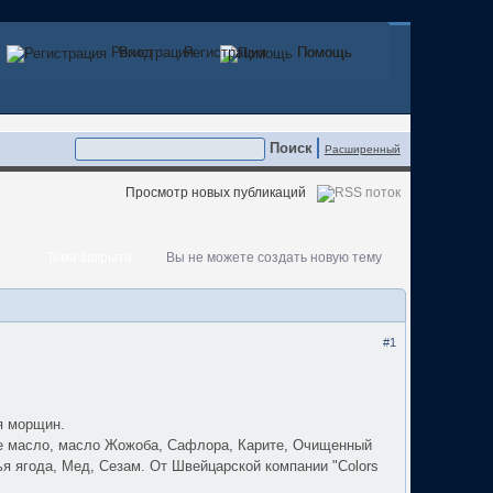
Регистрация
Вход
Регистрация
Помощь
Помощь
Расширенный
Просмотр новых публикаций
Тема закрыта
Вы не можете создать новую тему
#1
я морщин.
ое масло, масло Жожоба, Сафлора, Карите, Очищенный
я ягода, Мед, Сезам. От Швейцарской компании "Colors