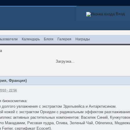
Вход
ьзователи
Календарь
Блоги
Галерея
Награды
на
Загрузка...
рия, Франция)
010 - 22:56
 биокосметика:
и долгого увлажнения с экстрактом Эдельвейса и Антарктисином.
лой кожей с экстрактом Орхидеи с радикальным эффектом разглаживани
мплекс активных растительных компонентов: Василек Синий, Кунжутов
ло Макадамии, Рисовая пудра, Олива, Зеленый Чай, Облепиха, Медвежь
я Ferrier, сертификат Ecocert).