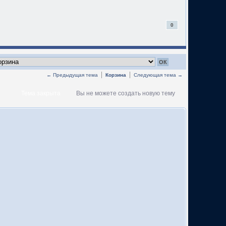
0
← Предыдущая тема
Корзина
Следующая тема →
Тема закрыта
Вы не можете создать новую тему