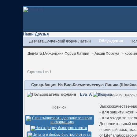
Наши Друзья
Обсуждения
Дев4ата.LV-Женский Форум Латвии
Пол
Дев4ата.LV-Женский Форум Латвии
>
Архив Форума
>
Корзи
Страница 1 из 1
Супер-Акция На Био-Косметическую Линию (Швейца
Eva_A
Отправлено
27 Ноябрь 2
Высококачественная
Новичок
- для защиты кожи 
- для ухода за зре
Дополнительный ко
пчелиный воск, мас
of Life" (лаборатори