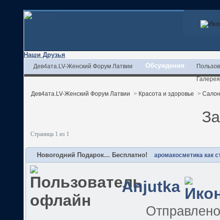
Наши Друзья
Обсуждения
Дев4ата.LV-Женский Форум Латвии
Пользов
Галерея
Дев4ата.LV-Женский Форум Латвии
>
Красота и здоровье
>
Салон
За
Страница 1 из 1
Новогодний Подарок... Бесплатно!
аромакосметика как с
Anjutka
Отправлен