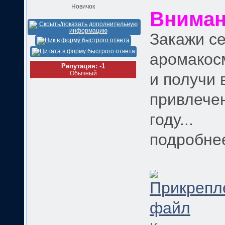
Новичок
Вниман
Закажи с
аромакосм
Репутация: -1
Обычный
и получи 
привлечен
году...
подробнее