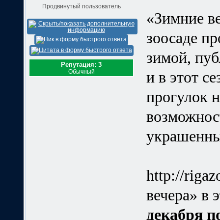
Продвинутый пользователь
«Зимние в
зоосаде п
зимой, пуб
Репутация: 3
Обычный
и в этот с
прогулок н
возможнос
украшенный
http://rig
вечера» в 
декабря п