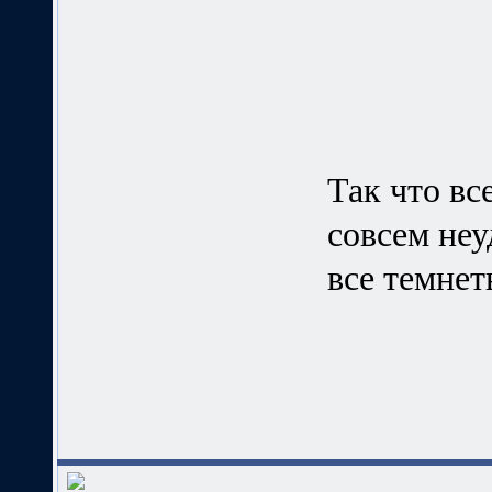
Так что вс
совсем неу
все темнет