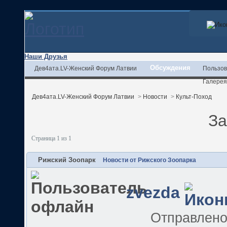
Наши Друзья
Обсуждения
Дев4ата.LV-Женский Форум Латвии
Пользов
Галерея
Дев4ата.LV-Женский Форум Латвии
>
Новости
>
Культ-Поход
За
Страница 1 из 1
Рижский Зоопарк
Новости от Рижского Зоопарка
zvezda
Отправлен