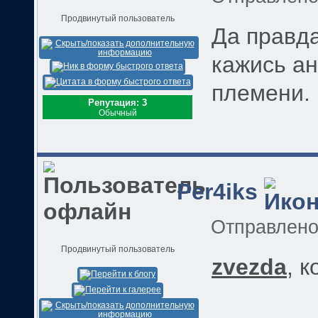
Продвинутый пользователь
Да правда
кажись ан
племени.
Репутация: 3
Обычный
Per4iks
Отправлен
Продвинутый пользователь
zvezda
, 