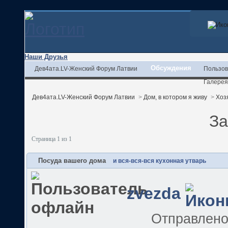
Наши Друзья
Обсуждения
Дев4ата.LV-Женский Форум Латвии
Пользов
Галерея
Дев4ата.LV-Женский Форум Латвии
>
Дом, в котором я живу
>
Хоз
За
Страница 1 из 1
Посуда вашего дома
и вся-вся-вся кухонная утварь
zvezda
Отправлен