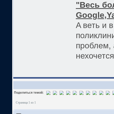
"Весь бо
Google,Y
A веть и 
поликлини
проблем, 
нехочется
Поделиться темой:
Страница 1 из 1