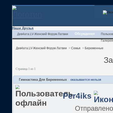
Наши Друзья
Обсуждения
Дев4ата.LV-Женский Форум Латвии
Пользов
Галерея
Дев4ата.LV-Женский Форум Латвии
>
Семья
>
Беременные
За
Страница 1 из 1
Гимнастика Для Беременных
оказывается нельзя
Per4iks
Отправлен