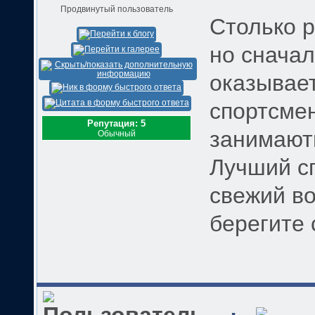
Продвинутый пользователь
Столько 
но сначал
оказывает
спортсме
Репутация: 5
занимають
Обычный
Лучший с
свежий во
берегите 