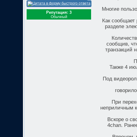
Многие пользо
Репутация: 3
Обычный
Как сообщает 
разделе элек
Количеств
сообщив, чт
транзакций н
П
Также 4 ию
Под видеорол
говорило
При перех
неприличным к
Вскоре о св
4chan. Ране
Впрочем, 