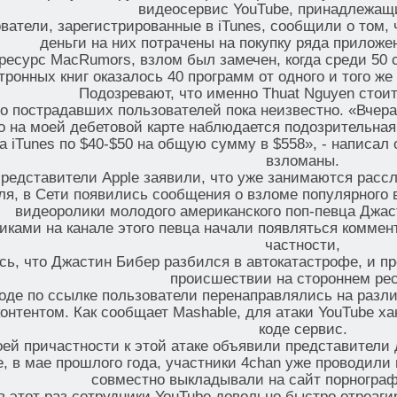
видеосервис YouTube, принадлежащи
ватели, зарегистрированные в iTunes, сообщили о том, ч
деньги на них потрачены на покупку ряда приложен
ресурс MacRumors, взлом был замечен, когда среди 50
тронных книг оказалось 40 программ от одного и того же
Подозревают, что именно Thuat Nguyen стои
о пострадавших пользователей пока неизвестно. «Вчера
о на моей дебетовой карте наблюдается подозрительная
а iTunes по $40-$50 на общую сумму в $558», - написал
взломаны.
редставители Apple заявили, что уже занимаются расс
ля, в Сети появились сообщения о взломе популярного 
видеоролики молодого американского поп-певца Джасти
иками на канале этого певца начали появляться коммен
частности,
сь, что Джастин Бибер разбился в автокатастрофе, и п
происшествии на стороннем рес
оде по ссылке пользователи перенаправлялись на разл
онтентом. Как сообщает Mashable, для атаки YouTube х
коде сервис.
оей причастности к этой атаке объявили представители 
е, в мае прошлого года, участники 4chan уже проводили 
совместно выкладывали на сайт порнограф
в этот раз сотрудники YouTube довольно быстро отреаги