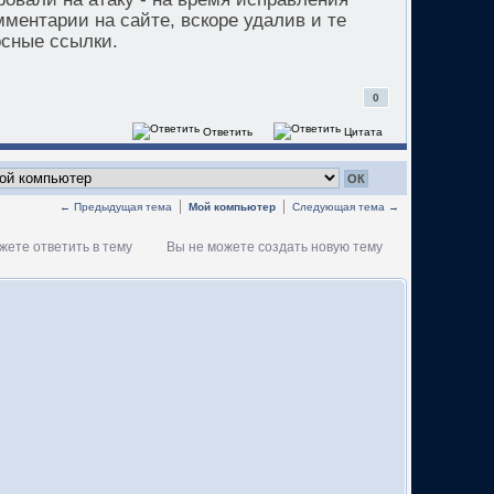
ментарии на сайте, вскоре удалив и те
осные ссылки.
0
Ответить
Цитата
← Предыдущая тема
Мой компьютер
Следующая тема →
жете ответить в тему
Вы не можете создать новую тему