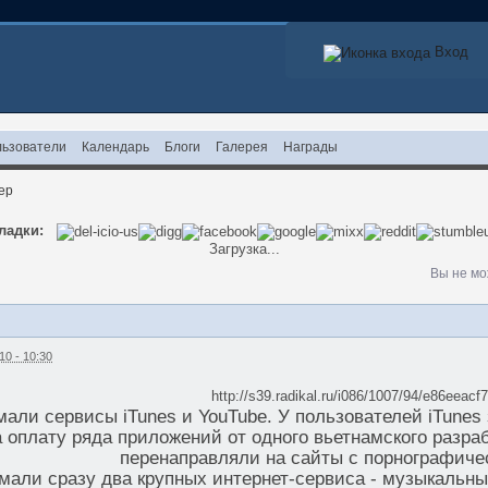
Вход
ьзователи
Календарь
Блоги
Галерея
Награды
ер
ладки:
Загрузка...
Вы не мо
10 - 10:30
http://s39.radikal.ru/i086/1007/94/e86eeacf
али сервисы iTunes и YouTube. У пользователей iTunes
а оплату ряда приложений от одного вьетнамского разра
перенаправляли на сайты с порнографиче
мали сразу два крупных интернет-сервиса - музыкальны