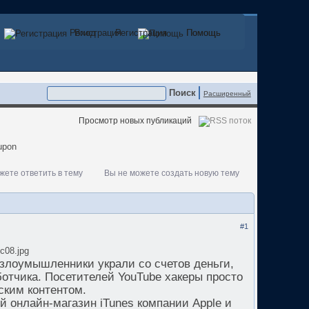
Регистрация
Вход
Регистрация
Помощь
Помощь
Расширенный
Просмотр новых публикаций
жете ответить в тему
Вы не можете создать новую тему
#1
7c08.jpg
 злоумышленники украли со счетов деньги,
ботчика. Посетителей YouTube хакеры просто
ским контентом.
й онлайн-магазин iTunes компании Apple и