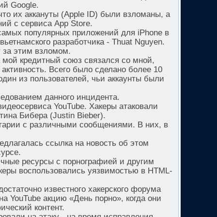
й Google.
то их аккануты (Apple ID) были взломаны, а
ий с сервиса App Store.
 самых популярных приложений для iPhone в
 вьетнамского разработчика - Thuat Nguyen.
т за этим взломом.
 мой кредитный союз связался со мной,
 активность. Всего было сделано более 10
 один из пользователей, чьи аккаунты были
ледованием данного инцидента.
видеосервиса YouTube. Хакеры атаковали
на Бибера (Justin Bieber).
тарии с различными сообщениями. В них, в
редлагалась ссылка на новость об этом
урсе.
ичные ресурсы с порнографией и другим
акеры воспользовались уязвимостью в HTML-
достаточно известного хакерского форума
на YouTube акцию «День порно», когда они
ический контент.
ровали на атаку - на время исправления