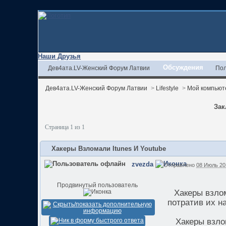
Наши Друзья
Обсуждения
Дев4ата.LV-Женский Форум Латвии
Пол
Дев4ата.LV-Женский Форум Латвии
>
Lifestyle
>
Мой компьют
Зак
Страница 1 из 1
Хакеры Взломали Itunes И Youtube
zvezda
Отправлено
08 Июль 20
Продвинутый пользователь
Хакеры взлом
потратив их н
Хакеры взло