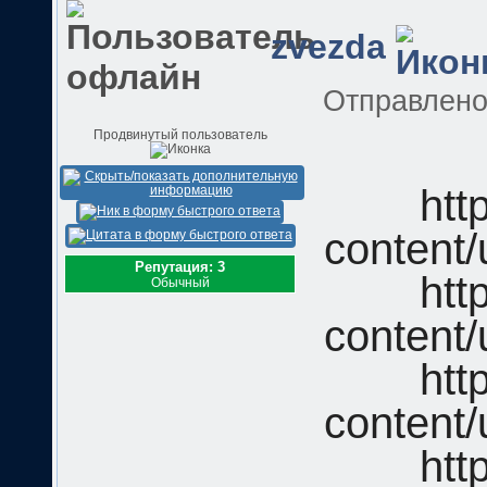
zvezda
Отправлен
Продвинутый пользователь
htt
content/
Репутация: 3
htt
Обычный
content/
htt
content/
htt