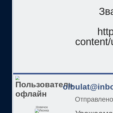
Зв
htt
content/
olbulat@inbo
Отправлен
Новичок