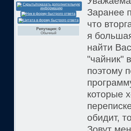
Уважаема
Заранее п
что вторг
Репутация: 0
я больша
Обычный
найти Вас
"чайник" 
поэтому п
программу
которые х
переписке
обидит, т
Зовут мен