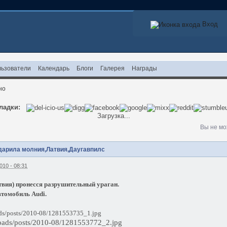
Вход
ьзователи
Календарь
Блоги
Галерея
Награды
но
ладки:
Загрузка...
Вы не мо
ударила молния,Латвия,Даугавпилс
010 - 08:31
твия) пронесся разрушительный ураган.
втомобиль Audi.
oads/posts/2010-08/1281553735_1.jpg
ploads/posts/2010-08/1281553772_2.jpg