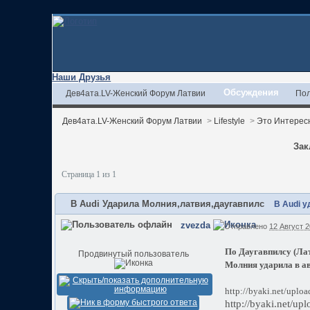
Наши Друзья
Обсуждения
Дев4ата.LV-Женский Форум Латвии
Пол
Дев4ата.LV-Женский Форум Латвии
>
Lifestyle
>
Это Интерес
Зак
Страница 1 из 1
В Audi Ударила Молния,латвия,даугавпилс
В Audi 
zvezda
Отправлено
12 Август 2
По Даугавпилсу (Ла
Продвинутый пользователь
Молния ударила в а
http://byaki.net/upl
http://byaki.net/u