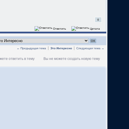
0
Ответить
Цитата
← Предыдущая тема
Это Интересно
Следующая тема →
жете ответить в тему
Вы не можете создать новую тему