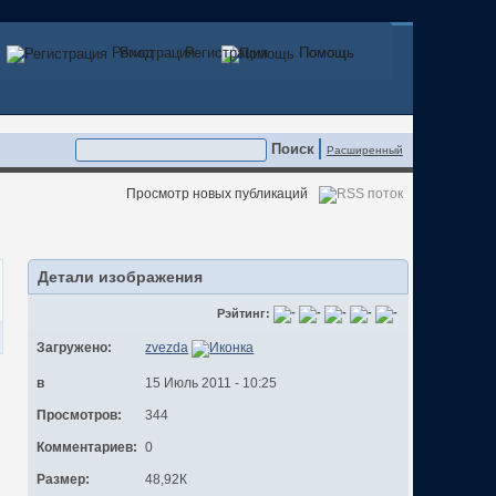
Регистрация
Вход
Регистрация
Помощь
Помощь
Расширенный
Просмотр новых публикаций
Детали изображения
Рэйтинг:
Загружено:
zvezda
в
15 Июль 2011 - 10:25
Просмотров:
344
Комментариев:
0
Размер:
48,92К