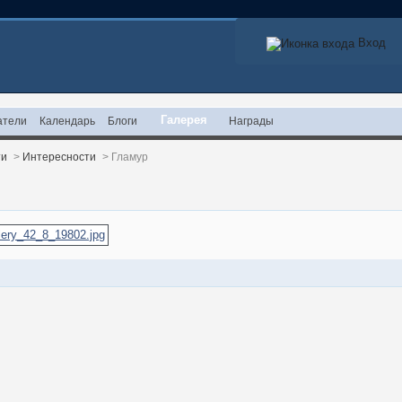
Вход
Галерея
атели
Календарь
Блоги
Награды
ти
>
Интересности
>
Гламур