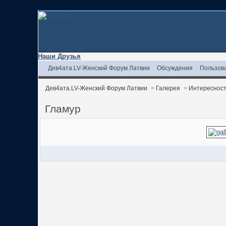
Наши Друзья
Дев4ата.LV-Женский Форум Латвии
Обсуждения
Пользов
Дев4ата.LV-Женский Форум Латвии
>
Галерея
>
Интереснос
Гламур