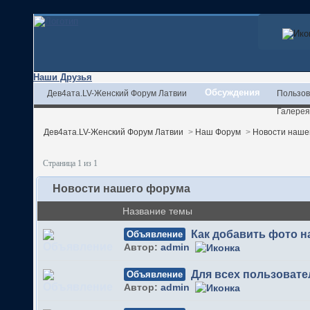
Наши Друзья
Обсуждения
Дев4ата.LV-Женский Форум Латвии
Пользов
Галерея
Дев4ата.LV-Женский Форум Латвии
>
Наш Форум
>
Новости наше
Страница 1 из 1
Новости нашего форума
Название темы
Как добавить фото 
Объявление
Автор:
admin
Для всех пользовате
Объявление
Автор:
admin