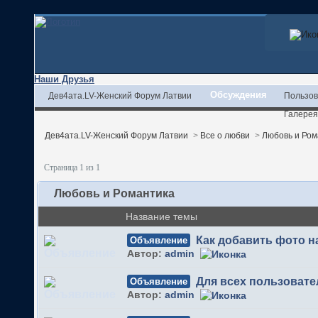
Наши Друзья
Обсуждения
Дев4ата.LV-Женский Форум Латвии
Пользов
Галерея
Дев4ата.LV-Женский Форум Латвии
>
Все о любви
>
Любовь и Ром
Страница 1 из 1
Любовь и Романтика
Название темы
Как добавить фото 
Объявление
Автор:
admin
Для всех пользовате
Объявление
Автор:
admin