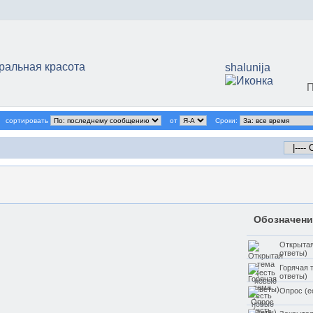
ральная красота
shalunija
П
сортировать
от
Сроки:
Обозначени
Открытая
ответы)
Горячая 
ответы)
Опрос (е