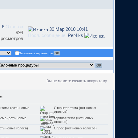
6
Ответов
30 Мар 2010 10:41
994
Посл. сообщение:
Per4iks
росмотров
Запомнить параметры
Вы не можете создать новую тему
я
 тема (есть новые
Открытая тема (нет новых
ответов)
тема (есть новые
Горячая тема (нет новых
ответов)
сть новые голоса)
Опрос (нет новых голосов)