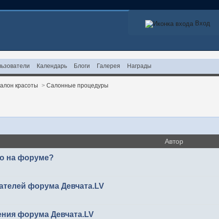
Вход
ьзователи
Календарь
Блоги
Галерея
Награды
алон красоты
>
Салонные процедуры
Автор
то на форуме?
ателей форума Девчата.LV
ения форума Девчата.LV