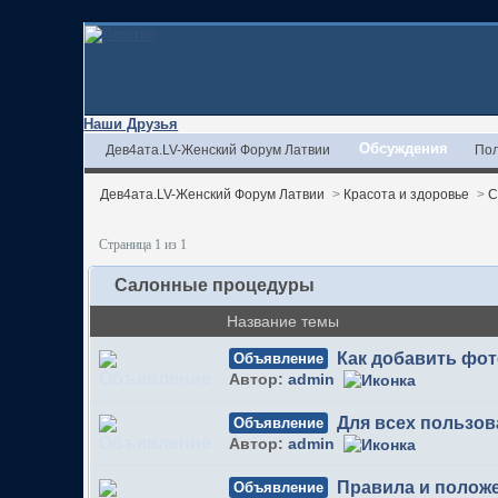
Наши Друзья
Обсуждения
Дев4ата.LV-Женский Форум Латвии
Пол
Дев4ата.LV-Женский Форум Латвии
>
Красота и здоровье
>
С
Страница 1 из 1
Салонные процедуры
Название темы
Как добавить фо
Объявление
Автор:
admin
Для всех пользов
Объявление
Автор:
admin
Правила и полож
Объявление