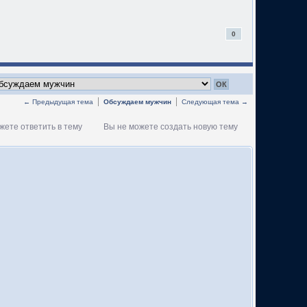
0
← Предыдущая тема
Обсуждаем мужчин
Следующая тема →
жете ответить в тему
Вы не можете создать новую тему