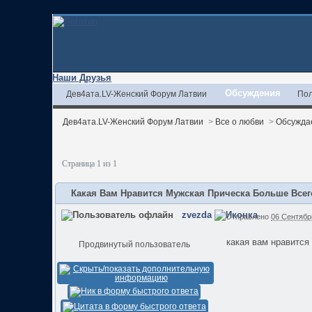
Наши Друзья
Обсуждения
Дев4ата.LV-Женский Форум Латвии
Пол
Дев4ата.LV-Женский Форум Латвии
>
Все о любви
>
Обсужда
Страница 1 из 1
Какая Вам Нравится Мужская Прическа Больше Все
zvezda
Отправлено
06 Сентябрь
какая вам нравится
Продвинутый пользователь