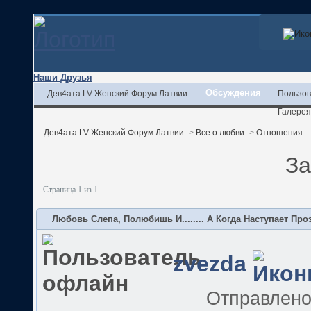
Наши Друзья
Обсуждения
Дев4ата.LV-Женский Форум Латвии
Пользов
Галерея
Дев4ата.LV-Женский Форум Латвии
>
Все о любви
>
Отношения
За
Страница 1 из 1
Любовь Слепа, Полюбишь И........ А Когда Наступает Пр
zvezda
Отправлен