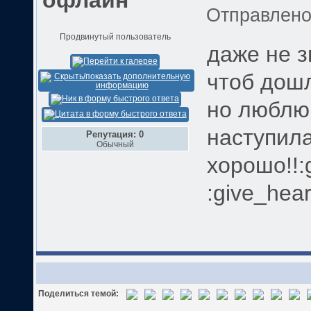
Отправлен
Продвинутый пользователь
даже не 
чтоб дошл
но люблю 
наступила
Репутация: 0
Обычный
хорошо!!:g
:give_hear
Поделиться темой: