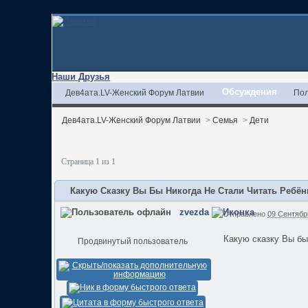
Наши Друзья
Обсуждения
Дев4ата.LV-Женский Форум Латвии
Пол
Дев4ата.LV-Женский Форум Латвии
>
Семья
>
Дети
Страница 1 из 1
Какую Сказку Вы Бы Никогда Не Стали Читать Ребё
zvezda
Отправлено
09 Сентябрь
Какую сказку Вы бы
Продвинутый пользователь