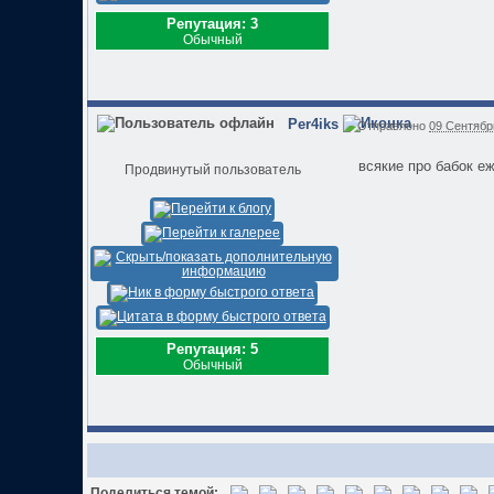
Репутация: 3
Обычный
Per4iks
Отправлено
09 Сентябрь
всякие про бабок еж
Продвинутый пользователь
Репутация: 5
Обычный
Поделиться темой: