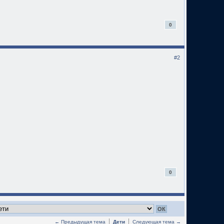
0
#2
0
← Предыдущая тема
Дети
Следующая тема →