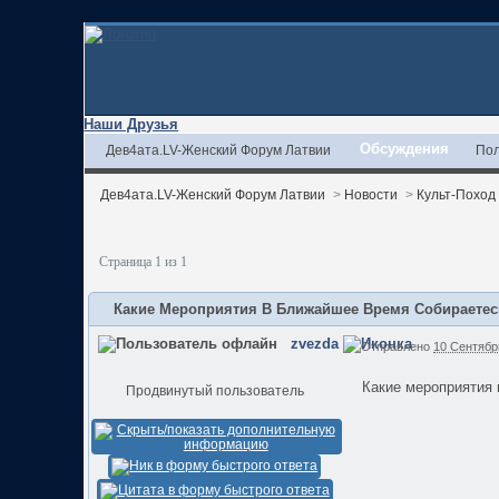
Наши Друзья
Обсуждения
Дев4ата.LV-Женский Форум Латвии
Пол
Дев4ата.LV-Женский Форум Латвии
>
Новости
>
Культ-Поход
Страница 1 из 1
Какие Мероприятия В Ближайшее Время Собираетес
zvezda
Отправлено
10 Сентябрь
Какие мероприятия 
Продвинутый пользователь