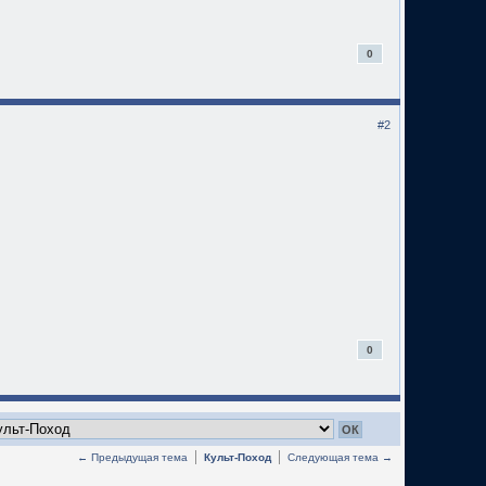
0
#2
0
← Предыдущая тема
Культ-Поход
Следующая тема →