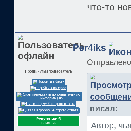
что-то но
Per4iks
Отправлен
Продвинутый пользователь
писал:
Репутация: 5
Автор, чь
Обычный