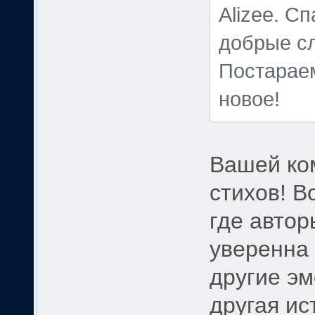
Alizee. С
добрые сл
Постараем
новое!
Вашей ко
стихов! В
где автор
уверенна 
другие эм
другая ис