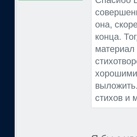
Спасибо В
совершенн
она, скор
конца. То
материал 
стихотвор
хорошими 
выложить.
стихов и м