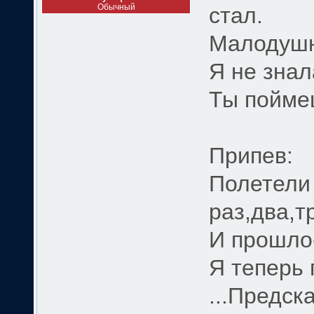
Обычный
стал.
Малодушн
Я не знал
Ты поймеш
Припев:
Полетели 
раз,два,тр
И прошло-
Я теперь 
...Предск