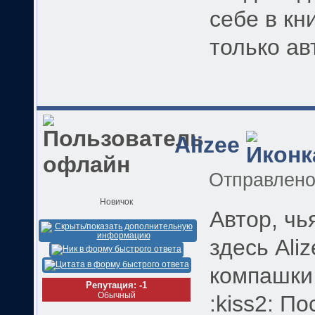
себе в кн
только ав
Alizee
Отправлен
Новичок
Автор, чь
здесь Ali
компашки
Репутация: -1
Обычный
:kiss2: П