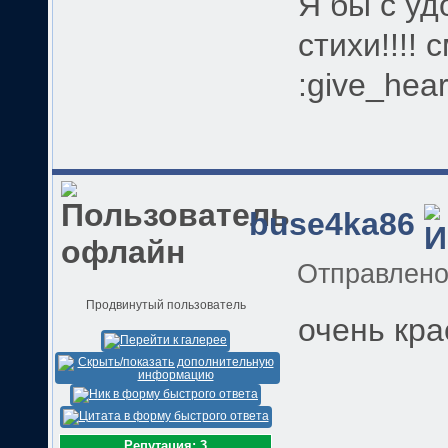
Я бы с у
стихи!!!! 
:give_hear
buse4ka86
Отправлен
Продвинутый пользователь
очень кра
Репутация: 3