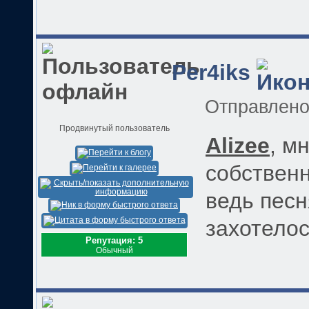
Per4iks
Отправлен
Продвинутый пользователь
Alizee
, м
собственн
ведь песн
захотелось
Репутация: 5
Обычный