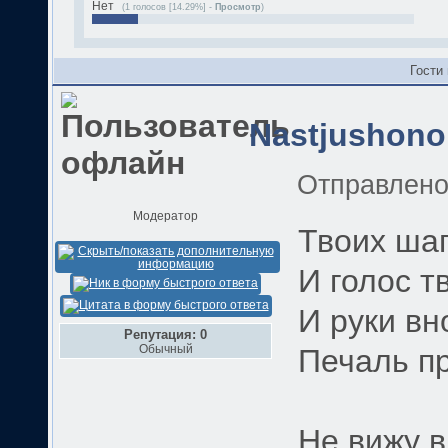
Нет
(1 голосов [14.29%] -
Просмотр
)
Гости
Nastjushono
Отправлен
Модератор
Твоих ша
И голос т
И руки вн
Репутация: 0
Обычный
Печаль п
Не вижу в