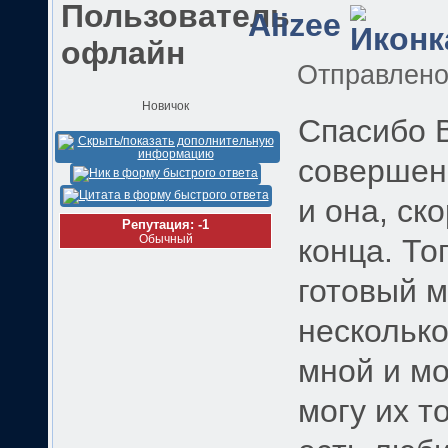
Alizee
Отправлен
Новичок
Спасибо В
совершенн
и она, ск
Репутация: -1
Обычный
конца. То
готовый м
несколько
мной и м
могу их т