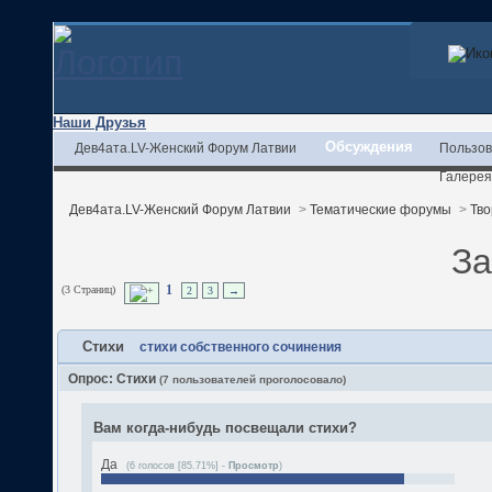
Наши Друзья
Обсуждения
Дев4ата.LV-Женский Форум Латвии
Пользов
Галерея
Дев4ата.LV-Женский Форум Латвии
>
Тематические форумы
>
Тво
За
(3 Страниц)
1
2
3
→
Стихи
стихи собственного сочинения
Опрос: Стихи
(7 пользователей проголосовало)
Вам когда-нибудь посвещали стихи?
Да
(6 голосов [85.71%] -
Просмотр
)