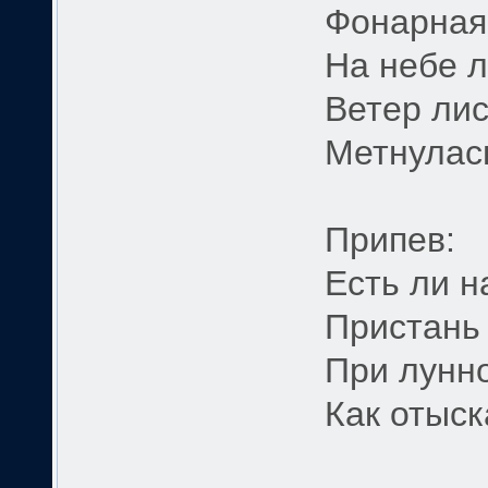
Фонарная 
На небе л
Ветер лис
Метнулась
Припев:
Есть ли н
Пристань 
При лунн
Как отыск