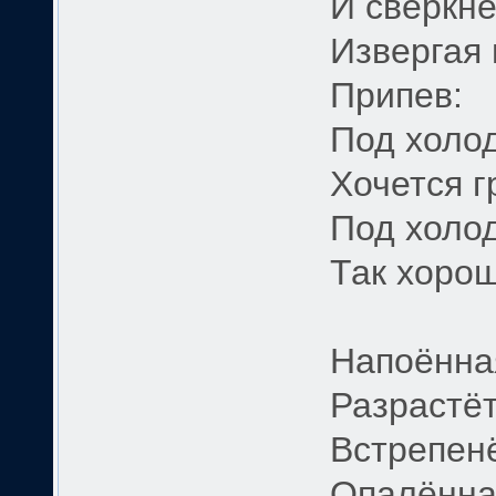
И сверкнё
Извергая 
Припев:
Под холо
Хочется г
Под холо
Так хорош
Напоённа
Разрастёт
Встрепенё
Опалённа