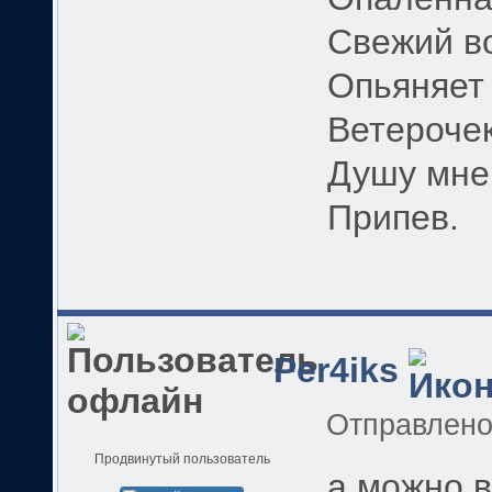
Свежий в
Опьяняет 
Ветерочек
Душу мне 
Припев.
Per4iks
Отправлен
Продвинутый пользователь
а можно 