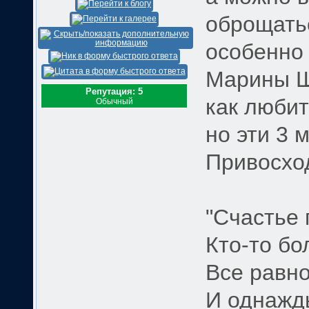
оброщатьс
особенно 
Марины Ши
Репутация: 5
как любит
Обычный
но эти 3 
Привосход
"Счастье 
Кто-то бо
Все равно
И однажды 