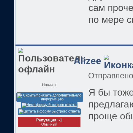
сам проче
по мере с
Alizee
Отправлен
Новичок
Я бы тоже
предлагаю
проще обща
Репутация: -1
Обычный