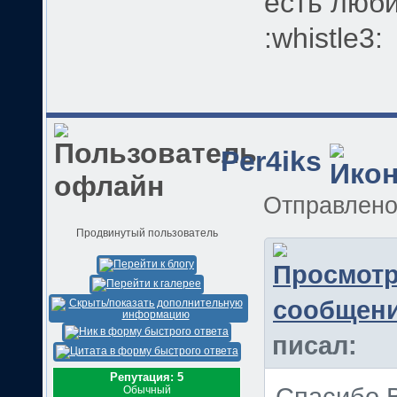
есть люби
:whistle3:
Per4iks
Отправлен
Продвинутый пользователь
писал:
Репутация: 5
Обычный