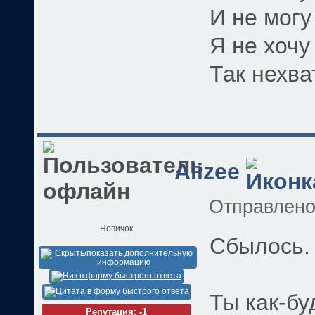
И не могу
Я не хочу
Так нехва
Alizee
Отправлен
Новичок
Сбылось.
Ты как-бу
Репутация: -1