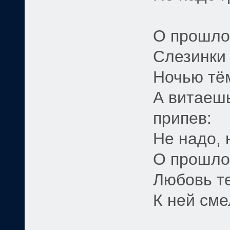
О прошло
Слезинки 
Ночью тём
А витаешь
припев:
Не надо, 
О прошлом
Любовь те
К ней сме