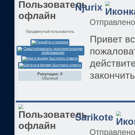
Njurix
Отправлен
Продвинутый пользователь
Привет вс
пожаловат
действите
закончитьс
Репутация: 0
Обычный
Sarikote
Отправлен