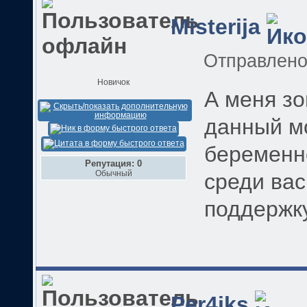
Misterija
Отправлен
Новичок
А меня з
данный м
беременн
Репутация: 0
Обычный
среди ва
поддержку
Per4iks