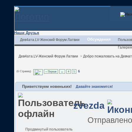
Наши Друзья
Обсуждения
Дев4ата.LV-Женский Форум Латвии
Пользов
Галерея
Дев4ата.LV-Женский Форум Латвии
>
Добро пожаловать на Девчата
(6 Страниц)
6
« Первая
←
4
5
Приветствуем новеньких!
Давайте знакомится!
zvezda
Отправлен
Продвинутый пользователь