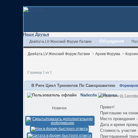
Наши Друзья
Обсуждения
Дев4ата.LV-Женский Форум Латвии
Пол
Дев4ата.LV-Женский Форум Латвии
>
Архив Форума
>
Корзи
Страница 1 из 1
В Риге Цикл Тренингов По Саморазвитию
Формиров
Nadezda
Отправлено
01 Сентябрь
Привет!
Новичок
Приглашаю на ознак
Место проведения -
Дата и время провед
Стоимость участия -
Приглашенный тренер