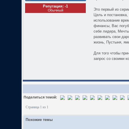
Репутация: -1
Это первый из сери
Обычный
Цель и постановка
использование врем
финансы, Вас погу
себе лидера, Мечты
развивать свои даро
жизнь, Пустыня, ямы
Для того чтобы при
запрос со своими к
Поделиться темой:
Страница 1 из 1
Похожие темы