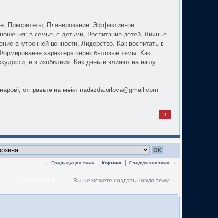
ие, Приоритеты, Планирование. Эффективное
ношения: в семье, с детьми, Воспитание детей, Личные
ие внутренней ценности, Лидерство. Как воспитать в
 Формирование характера через бытовые темы. Как
скудости, и в изобилии». Как деньги влияют на нашу
инаров), отправьте на мейл
nadezda.orlova@gmail.com
-1
← Предыдущая тема
Корзина
Следующая тема →
Тема закрыта
Вы не можете создать новую тему