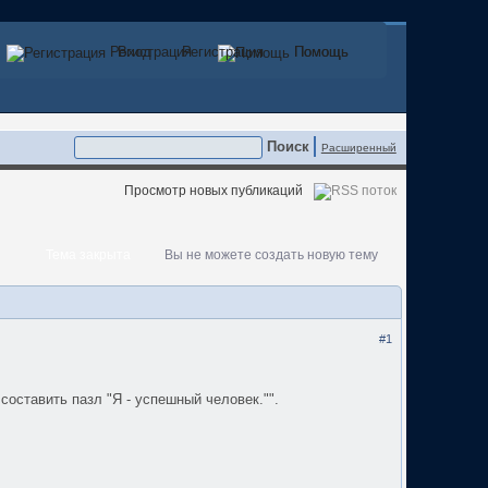
Регистрация
Вход
Регистрация
Помощь
Помощь
Расширенный
Просмотр новых публикаций
Тема закрыта
Вы не можете создать новую тему
#1
оставить пазл "Я - успешный человек."".