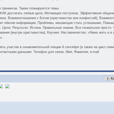
и тренингов. Также планируются темы:
, КАК достигать любые цели, Мотивация поступков, Эффективное общен
ени, Взаимоотношения с Богом (христианство вне конфессий), Взаимоот
бит обилие информации, Проблемы, мешающие стать успешными, Повышен
. Цели. Результат, Истина. Правильные знание, Все гениальное просто.
вания (внутри христианства), Коучинг. Наставничество, «Умею жить и в 
...
нять участие в ознакомительной лекции 4 сентября (а также на цикл сем
онтактными данными: Телефон для связи, Имя, Фамилия, e-mail